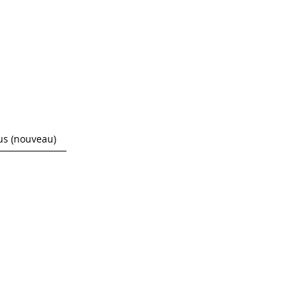
r
s (nouveau)