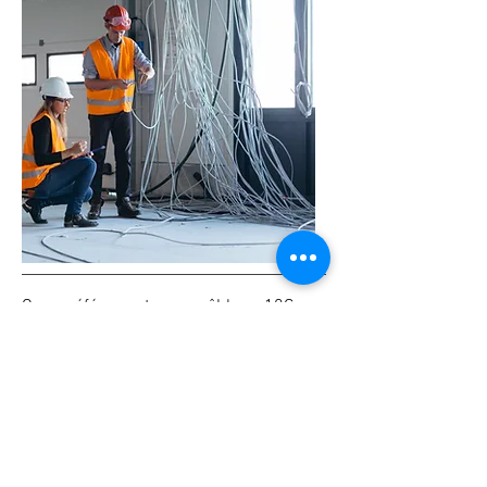
Que préférer entre un câblage 10G sur
paires torsadées et de la fibre
monomode.
Quelle longueur maximum d'un lien
optique et quelles contraintes de pose?